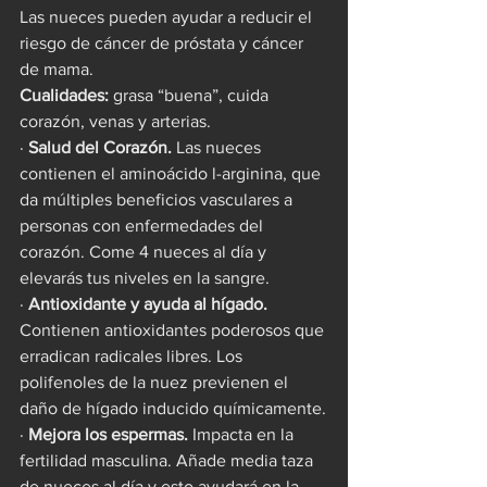
Las nueces pueden ayudar a reducir el 
riesgo de cáncer de próstata y cáncer 
de mama. 
Cualidades: 
grasa “buena”, cuida 
corazón, venas y arterias.
· 
Salud del Corazón.
 Las nueces 
contienen el aminoácido l-arginina, que 
da múltiples beneficios vasculares a 
personas con enfermedades del 
corazón. Come 4 nueces al día y 
elevarás tus niveles en la sangre. 
· 
Antioxidante y ayuda al hígado.
Contienen antioxidantes poderosos que 
erradican radicales libres. Los 
polifenoles de la nuez previenen el 
daño de hígado inducido químicamente.
· 
Mejora los espermas.
 Impacta en la 
fertilidad masculina. Añade media taza 
de nueces al día y esto ayudará en la 