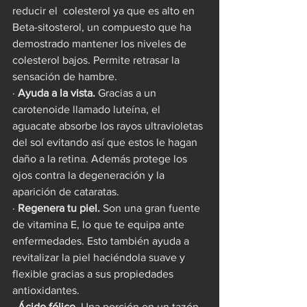
reducir el  colesterol ya que es alto en 
Beta-sitosterol, un compuesto que ha 
demostrado mantener los niveles de 
colesterol bajos. Permite retrasar la 
sensación de hambre.
· 
Ayuda a la vista.
 Gracias a un 
carotenoide llamado luteína, el 
aguacate absorbe los rayos ultravioletas 
del sol evitando así que estos le hagan 
daño a la retina. Además protege los 
ojos contra la degeneración y la 
aparición de cataratas.
· 
Regenera tu piel.
 Son una gran fuente 
de vitamina E, lo que te equipa ante 
enfermedades. Esto también ayuda a 
revitalizar la piel haciéndola suave y 
flexible gracias a sus propiedades 
antioxidantes.
· 
Ácido fólico.
 Una porción en un tazón, 