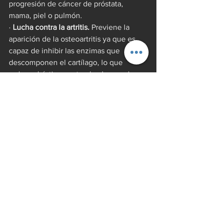
progresión de cáncer de próstata, 
mama, piel o pulmón.
· 
Lucha contra la artritis.
 Previene la 
aparición de la osteoartritis ya que es 
capaz de inhibir las enzimas que 
descomponen el cartílago, lo que 
reduce drásticamente el volumen de 
inflamatorios liberados por los tejidos.
· 
A favor de la piel.
 La granada tomada 
en extracto puede proteger la piel 
contra los efectos dañinos de la luz 
ultravioleta, los rayos UVA y UVB. 
También regenera la dermis y epidermis.
NOPAL
El Nopal es rico en calcio, potasio, y 
fósforo, sodio. Contiene, en varias 
proporciones, diferentes glúcidos o 
carbohidratos y componentes 
nitrogenados. El nopal es rico en fibras, 